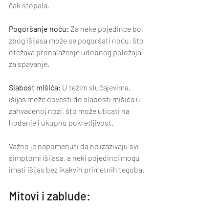
čak stopala.
Pogoršanje noću:
 Za neke pojedince bol 
zbog išijasa može se pogoršati noću, što 
otežava pronalaženje udobnog položaja 
za spavanje.
Slabost mišića:
 U težim slučajevima, 
išijas može dovesti do slabosti mišića u 
zahvaćenoj nozi, što može uticati na 
hodanje i ukupnu pokretljivost.
Važno je napomenuti da ne izazivaju svi 
simptomi išijasa, a neki pojedinci mogu 
imati išijas bez ikakvih primetnih tegoba. 
Mitovi i zablude: