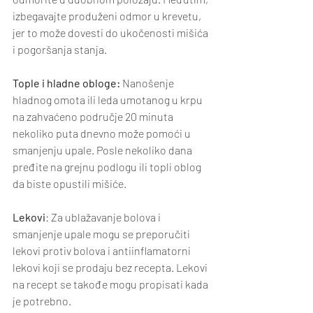
izbegavajte produženi odmor u krevetu, 
jer to može dovesti do ukočenosti mišića 
i pogoršanja stanja.
Tople i hladne obloge:
 Nanošenje 
hladnog omota ili leda umotanog u krpu 
na zahvaćeno područje 20 minuta 
nekoliko puta dnevno može pomoći u 
smanjenju upale. Posle nekoliko dana 
pređite na grejnu podlogu ili topli oblog 
da biste opustili mišiće.
Lekovi
: Za ublažavanje bolova i 
smanjenje upale mogu se preporučiti 
lekovi protiv bolova i antiinflamatorni 
lekovi koji se prodaju bez recepta. Lekovi 
na recept se takođe mogu propisati kada 
je potrebno.