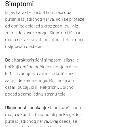
Simptomi
Išijas karakteriše bol koji zrači duž 
putanje išijadičnog nerva, koji se proteže 
od donjeg dela leđa kroz zadnjicu i niz 
zadnji deo svake noge. Simptomi išijasa 
mogu se razlikovati po intenzitetu i mogu 
uključivati sledeće:
Bol:
 Karakteristični simptom išijasa je 
bol koji obično počinje u donjem delu 
leđa ili zadnjici, a zatim se kreće niz 
zadnji deo jedne noge. Bol može biti 
oštar, pucajući ili električni. Obično 
pogađa samo jednu stranu tela.
Ukočenost i peckanje:
 Ljudi sa išijasom 
mogu iskusiti utrnulost ili peckanje duž 
puta išijadičnog nerva. Ovaj osećaj se 