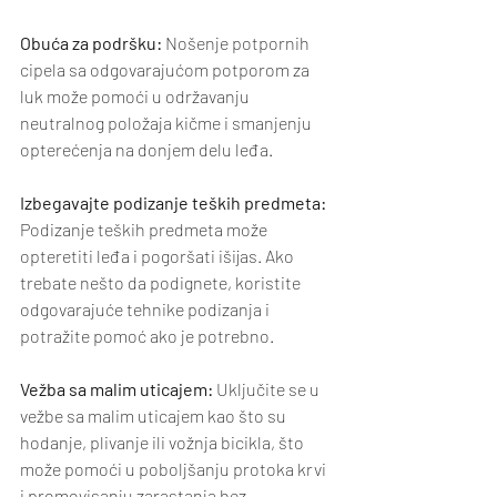
Obuća za podršku: 
Nošenje potpornih 
cipela sa odgovarajućom potporom za 
luk može pomoći u održavanju 
neutralnog položaja kičme i smanjenju 
opterećenja na donjem delu leđa.
Izbegavajte podizanje teških predmeta:
Podizanje teških predmeta može 
opteretiti leđa i pogoršati išijas. Ako 
trebate nešto da podignete, koristite 
odgovarajuće tehnike podizanja i 
potražite pomoć ako je potrebno.
Vežba sa malim uticajem:
 Uključite se u 
vežbe sa malim uticajem kao što su 
hodanje, plivanje ili vožnja bicikla, što 
može pomoći u poboljšanju protoka krvi 
i promovisanju zarastanja bez 