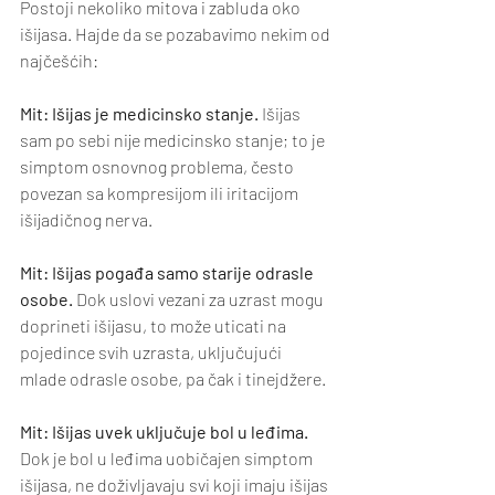
Postoji nekoliko mitova i zabluda oko 
išijasa. Hajde da se pozabavimo nekim od 
najčešćih:
Mit: Išijas je medicinsko stanje.
 Išijas 
sam po sebi nije medicinsko stanje; to je 
simptom osnovnog problema, često 
povezan sa kompresijom ili iritacijom 
išijadičnog nerva.
Mit: Išijas pogađa samo starije odrasle 
osobe.
 Dok uslovi vezani za uzrast mogu 
doprineti išijasu, to može uticati na 
pojedince svih uzrasta, uključujući 
mlade odrasle osobe, pa čak i tinejdžere.
Mit: Išijas uvek uključuje bol u leđima.
Dok je bol u leđima uobičajen simptom 
išijasa, ne doživljavaju svi koji imaju išijas 