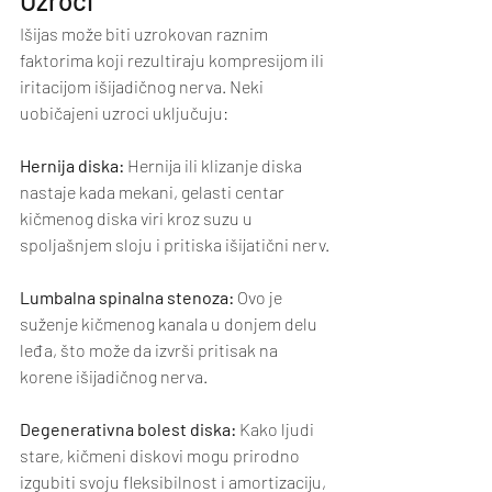
Uzroci
Išijas može biti uzrokovan raznim 
faktorima koji rezultiraju kompresijom ili 
iritacijom išijadičnog nerva. Neki 
uobičajeni uzroci uključuju:
Hernija diska:
 Hernija ili klizanje diska 
nastaje kada mekani, gelasti centar 
kičmenog diska viri kroz suzu u 
spoljašnjem sloju i pritiska išijatični nerv.
Lumbalna spinalna stenoza:
 Ovo je 
suženje kičmenog kanala u donjem delu 
leđa, što može da izvrši pritisak na 
korene išijadičnog nerva.
Degenerativna bolest diska:
 Kako ljudi 
stare, kičmeni diskovi mogu prirodno 
izgubiti svoju fleksibilnost i amortizaciju, 