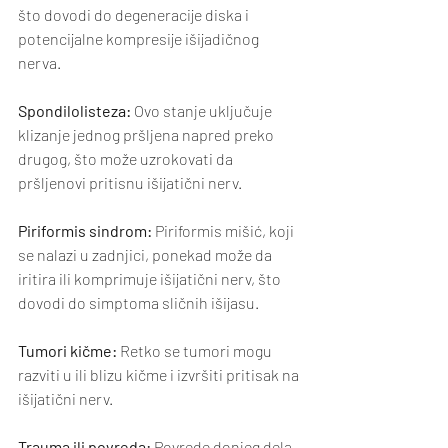
što dovodi do degeneracije diska i 
potencijalne kompresije išijadičnog 
nerva.
Spondilolisteza:
 Ovo stanje uključuje 
klizanje jednog pršljena napred preko 
drugog, što može uzrokovati da 
pršljenovi pritisnu išijatični nerv.
Piriformis sindrom:
 Piriformis mišić, koji 
se nalazi u zadnjici, ponekad može da 
iritira ili komprimuje išijatični nerv, što 
dovodi do simptoma sličnih išijasu.
Tumori kičme:
 Retko se tumori mogu 
razviti u ili blizu kičme i izvršiti pritisak na 
išijatični nerv.
Trauma ili povreda:
 Povrede donjeg dela 