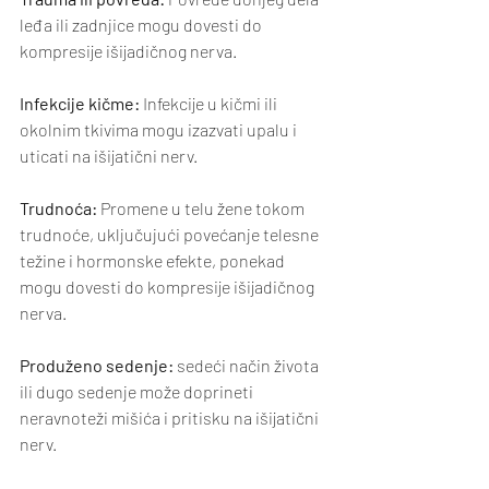
leđa ili zadnjice mogu dovesti do 
kompresije išijadičnog nerva.
Infekcije kičme: 
Infekcije u kičmi ili 
okolnim tkivima mogu izazvati upalu i 
uticati na išijatični nerv.
Trudnoća:
 Promene u telu žene tokom 
trudnoće, uključujući povećanje telesne 
težine i hormonske efekte, ponekad 
mogu dovesti do kompresije išijadičnog 
nerva.
Produženo sedenje:
 sedeći način života 
ili dugo sedenje može doprineti 
neravnoteži mišića i pritisku na išijatični 
nerv.