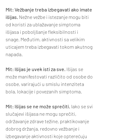
Mit: Vežbanje treba izbegavati ako imate 
išijas. 
Nežne vežbe i istezanje mogu biti 
od koristi za ublažavanje simptoma 
išijasa i poboljšanje fleksibilnosti i 
snage. Međutim, aktivnosti sa velikim 
uticajem treba izbegavati tokom akutnog 
napada.
Mit: Išijas je uvek isti za sve.
 Išijas se 
može manifestovati različito od osobe do 
osobe, varirajući u smislu intenziteta 
bola, lokacije i povezanih simptoma.
Mit: Išijas se ne može sprečiti.
 Iako se svi 
slučajevi išijasa ne mogu sprečiti, 
održavanje zdrave težine, praktikovanje 
dobrog držanja, redovno vežbanje i 
izbegavanje aktivnosti koje opterećuju 