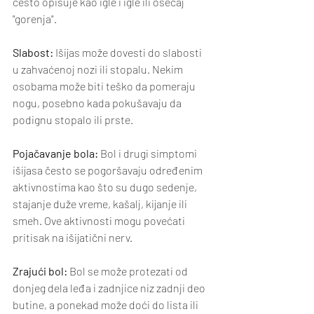
često opisuje kao igle i igle ili osećaj 
"gorenja".
Slabost:
 Išijas može dovesti do slabosti 
u zahvaćenoj nozi ili stopalu. Nekim 
osobama može biti teško da pomeraju 
nogu, posebno kada pokušavaju da 
podignu stopalo ili prste.
Pojačavanje bola:
 Bol i drugi simptomi 
išijasa često se pogoršavaju određenim 
aktivnostima kao što su dugo sedenje, 
stajanje duže vreme, kašalj, kijanje ili 
smeh. Ove aktivnosti mogu povećati 
pritisak na išijatični nerv.
Zrajući bol: 
Bol se može protezati od 
donjeg dela leđa i zadnjice niz zadnji deo 
butine, a ponekad može doći do lista ili 