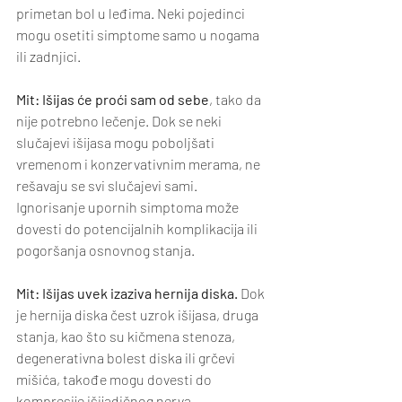
primetan bol u leđima. Neki pojedinci 
mogu osetiti simptome samo u nogama 
ili zadnjici.
Mit: Išijas će proći sam od sebe
, tako da 
nije potrebno lečenje. Dok se neki 
slučajevi išijasa mogu poboljšati 
vremenom i konzervativnim merama, ne 
rešavaju se svi slučajevi sami. 
Ignorisanje upornih simptoma može 
dovesti do potencijalnih komplikacija ili 
pogoršanja osnovnog stanja.
Mit: Išijas uvek izaziva hernija diska.
 Dok 
je hernija diska čest uzrok išijasa, druga 
stanja, kao što su kičmena stenoza, 
degenerativna bolest diska ili grčevi 
mišića, takođe mogu dovesti do 
kompresije išijadičnog nerva.