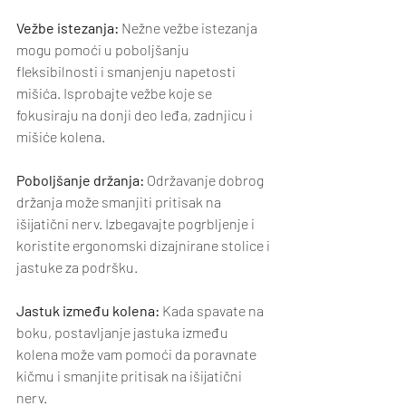
Vežbe istezanja: 
Nežne vežbe istezanja 
mogu pomoći u poboljšanju 
fleksibilnosti i smanjenju napetosti 
mišića. Isprobajte vežbe koje se 
fokusiraju na donji deo leđa, zadnjicu i 
mišiće kolena.
Poboljšanje držanja:
 Održavanje dobrog 
držanja može smanjiti pritisak na 
išijatični nerv. Izbegavajte pogrbljenje i 
koristite ergonomski dizajnirane stolice i 
jastuke za podršku.
Jastuk između kolena:
 Kada spavate na 
boku, postavljanje jastuka između 
kolena može vam pomoći da poravnate 
kičmu i smanjite pritisak na išijatični 
nerv.