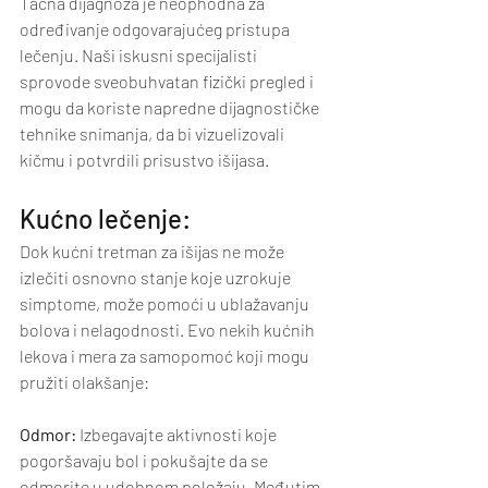
Tačna dijagnoza je neophodna za 
određivanje odgovarajućeg pristupa 
lečenju. Naši iskusni specijalisti 
sprovode sveobuhvatan fizički pregled i 
mogu da koriste napredne dijagnostičke 
tehnike snimanja, da bi vizuelizovali 
kičmu i potvrdili prisustvo išijasa.
Kućno lečenje:
Dok kućni tretman za išijas ne može 
izlečiti osnovno stanje koje uzrokuje 
simptome, može pomoći u ublažavanju 
bolova i nelagodnosti. Evo nekih kućnih 
lekova i mera za samopomoć koji mogu 
pružiti olakšanje:
Odmor:
 Izbegavajte aktivnosti koje 
pogoršavaju bol i pokušajte da se 
odmorite u udobnom položaju. Međutim, 