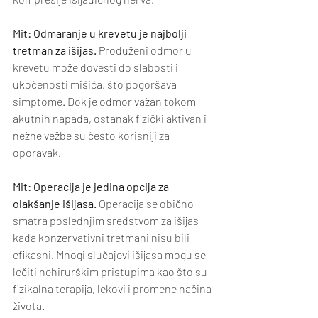
Mit: Odmaranje u krevetu je najbolji 
tretman za išijas.
 Produženi odmor u 
krevetu može dovesti do slabosti i 
ukočenosti mišića, što pogoršava 
simptome. Dok je odmor važan tokom 
akutnih napada, ostanak fizički aktivan i 
nežne vežbe su često korisniji za 
oporavak.
Mit: Operacija je jedina opcija za 
olakšanje išijasa.
 Operacija se obično 
smatra poslednjim sredstvom za išijas 
kada konzervativni tretmani nisu bili 
efikasni. Mnogi slučajevi išijasa mogu se 
lečiti nehirurškim pristupima kao što su 
fizikalna terapija, lekovi i promene načina 
života.