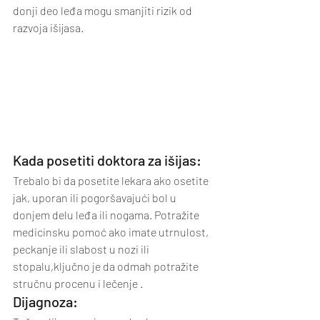
donji deo leđa mogu smanjiti rizik od 
razvoja išijasa.
Kada posetiti doktora za išijas:
Trebalo bi da posetite lekara ako osetite 
jak, uporan ili pogoršavajući bol u 
donjem delu leđa ili nogama. Potražite 
medicinsku pomoć ako imate utrnulost, 
peckanje ili slabost u nozi ili 
stopalu,ključno je da odmah potražite 
stručnu procenu i lečenje .
Dijagnoza: