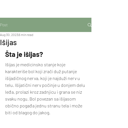
RADOVANOVIĆ
Post
Aug 30, 2023
6 min read
Išijas
Šta je išijas?
Išijas je medicinsko stanje koje 
karakteriše bol koji zrači duž putanje 
išijadičnog nerva, koji je najduži nerv u 
telu. Išijatični nerv počinje u donjem delu 
leđa, prolazi kroz zadnjicu i grana se niz 
svaku nogu. Bol povezan sa išijasom 
obično pogađa jednu stranu tela i može 
biti od blagog do jakog.