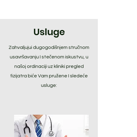
RADOVANOVIĆ
Usluge
Zahvaljujui dugogodišnjem stručnom
usavršavanju I stečenom iskustvu, u
našoj ordinaciji uz kliniki pregled
fizijatra biće Vam pružene I sledeće
usluge: