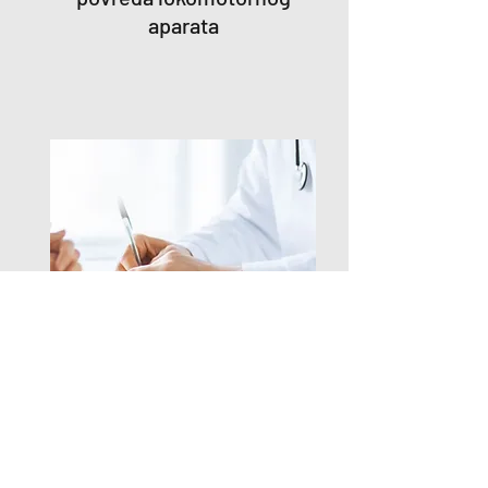
aparata
Pregled fizijatra i
snimanje ultrazvukom