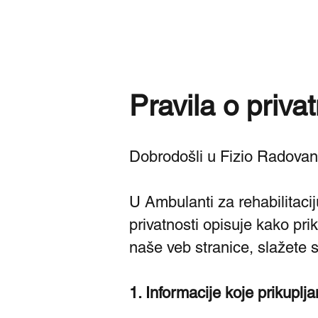
Pravila o privat
Dobrodošli u Fizio Radovan
U Ambulanti za rehabilitacij
privatnosti opisuje kako pr
naše veb stranice, slažete 
1. Informacije koje prikuplj