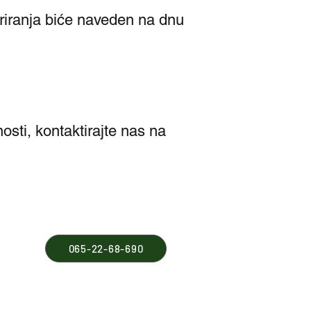
riranja biće naveden na dnu
osti, kontaktirajte nas na
065-22-68-690