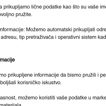
 prikupljamo lične podatke kao što su vaše ime
voljno pružite.
informacije: Možemo automatski prikupljati od
P adresu, tip pretraživača i operativni sistem ka
rmacije
mo prikupljene informacije da bismo pružili i p
boljšali korisničko iskustvo.
asnost, možemo koristiti vaše podatke u market
materijala.