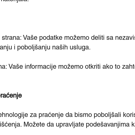
ih strana: Vaše podatke možemo deliti sa neza
nju i poboljšanju naših usluga.
: Vaše informacije možemo otkriti ako to zaht
praćenje
tehnologije za praćenje da bismo poboljšali koris
išćenja. Možete da upravljate podešavanjima 