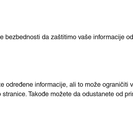
bezbednosti da zaštitimo vaše informacije od 
e određene informacije, ali to može ograničiti 
b stranice. Takođe možete da odustanete od pr