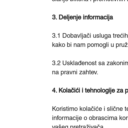
3. Deljenje informacija
3.1 Dobavljači usluga treć
kako bi nam pomogli u pruža
3.2 Usklađenost sa zakonima
na pravni zahtev.
4. Kolačići i tehnologije za 
Koristimo kolačiće i slične 
informacije o obrascima kor
vašeg pretraživača.