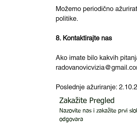
Možemo periodično ažurirati
politike.
8. Kontaktirajte nas
Ako imate bilo kakvih pitanj
radovanovicvizia@gmail.co
Poslednje ažuriranje: 2.10.
Zakažite Pregled
Nazovite nas i zakažite prvi s
odgovara