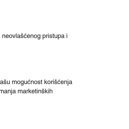
neovlašćenog pristupa i
vašu mogućnost korišćenja
imanja marketinških