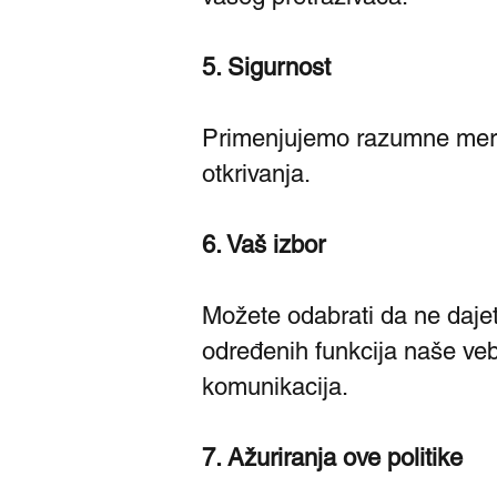
5. Sigurnost
Primenjujemo razumne mere 
otkrivanja.
6. Vaš izbor
Možete odabrati da ne dajet
određenih funkcija naše ve
komunikacija.
7. Ažuriranja ove politike