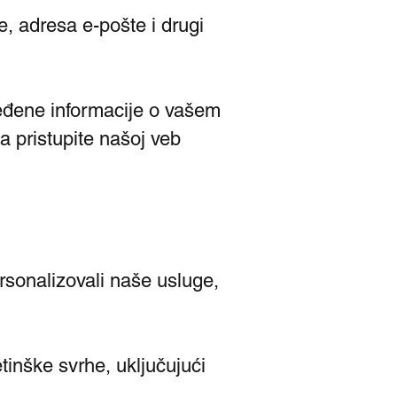
, adresa e-pošte i drugi
ređene informacije o vašem
da pristupite našoj veb
ersonalizovali naše usluge,
inške svrhe, uključujući