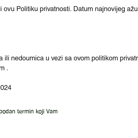
 ovu Politiku privatnosti. Datum najnovijeg ažu
a ili nedoumica u vezi sa ovom politikom privatn
m .
2024
lobodan termin koji Vam