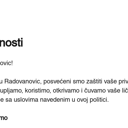
RADOVANOVIĆ
Usluge
Blog
O nama
Kontakt
Galerija
nosti
ovic!
u Radovanovic, posvećeni smo zaštiti vaše priv
ikupljamo, koristimo, otkrivamo i čuvamo vaše li
se sa uslovima navedenim u ovoj politici.
amo