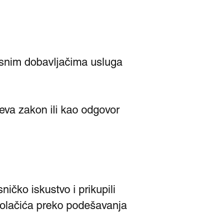
visnim dobavljačima usluga
eva zakon ili kao odgovor
ničko iskustvo i prikupili
kolačića preko podešavanja