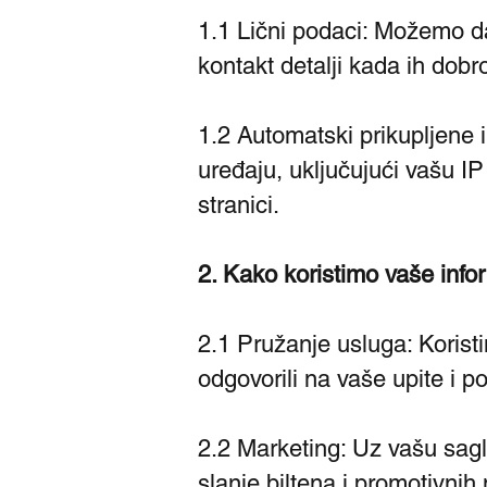
1.1 Lični podaci: Možemo da
kontakt detalji kada ih dobro
1.2 Automatski prikupljene 
uređaju, uključujući vašu I
stranici.
2. Kako koristimo vaše info
2.1 Pružanje usluga: Koristi
odgovorili na vaše upite i po
2.2 Marketing: Uz vašu sagl
slanje biltena i promotivnih 