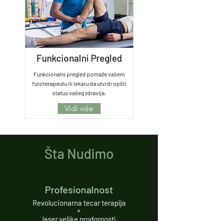
Funkcionalni Pregled
Funkcionalni pregled pomaže vašem
fizioterapeutu ili lekaru da utvrdi opšti
status vašeg zdravlja.
Vidi više
Šta Nudimo
Profesionalnost
Revolucionarna tecar terapija
+
laser velike prodornosti