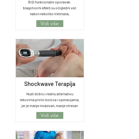
Brži funkcionalni oporavak.
blagotvorni efekti su očigledni već
nakon nekoliko tretmana,
Vidi više
Shockwave Terapija
Nudi dobru i realnu alternativu
lekovima protiv bolova i operacijama,
jer je manje invazivan, manje stresan
Vidi više