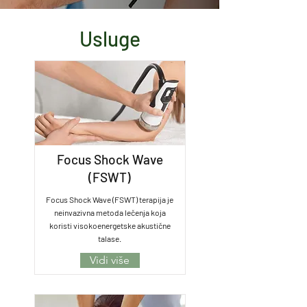
Usluge
Focus Shock Wave
(FSWT)
Focus Shock Wave (FSWT) terapija je
neinvazivna metoda lečenja koja
koristi visokoenergetske akustične
talase.
Vidi više